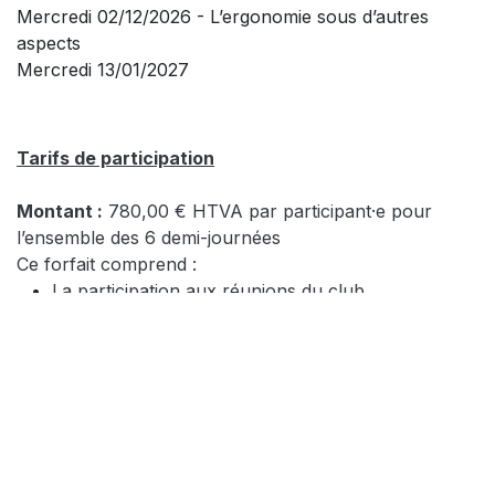
Mercredi 02/12/2026 - L’ergonomie sous d’autres
aspects
Mercredi 13/01/2027
Tarifs de participation
Montant :
780,00 € HTVA par participant·e pour
l’ensemble des 6 demi-journées
Ce forfait comprend :
La participation aux réunions du club
Les repas et pauses : buffet froid et chaud servi à
12h30 au restaurant Van Der Valk de Nivelles Sud
Accès à la bibliothèque de documentation des 6
dernières années
Modalités de paiement :
Facturation unique au démarrage